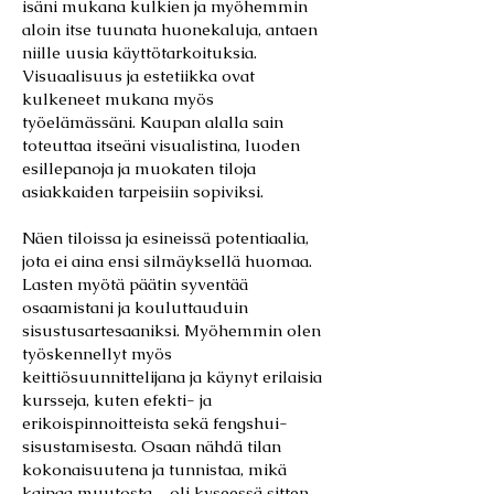
isäni mukana kulkien ja myöhemmin
aloin itse tuunata huonekaluja, antaen
niille uusia käyttötarkoituksia.
Visuaalisuus ja estetiikka ovat
kulkeneet mukana myös
työelämässäni. Kaupan alalla sain
toteuttaa itseäni visualistina, luoden
esillepanoja ja muokaten tiloja
asiakkaiden tarpeisiin sopiviksi.
Näen tiloissa ja esineissä potentiaalia,
jota ei aina ensi silmäyksellä huomaa.
Lasten myötä päätin syventää
osaamistani ja kouluttauduin
sisustusartesaaniksi. Myöhemmin olen
työskennellyt myös
keittiösuunnittelijana ja käynyt erilaisia
kursseja, kuten efekti- ja
erikoispinnoitteista sekä fengshui-
sisustamisesta. Osaan nähdä tilan
kokonaisuutena ja tunnistaa, mikä
kaipaa muutosta – oli kyseessä sitten