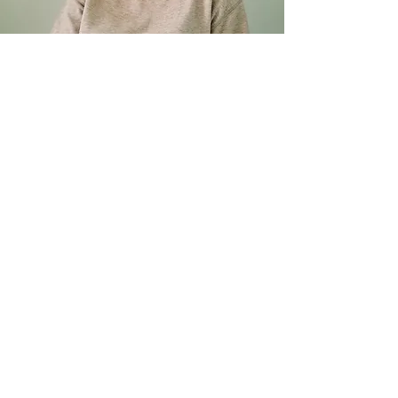
Ota yhteyttä
Inspiraatiota, suunnittelua ja
toteutusta – tehdään haaveistasi
totta!
decorbymimosa@gmail.com
+358408221098
Decor by Mimosa Oy |